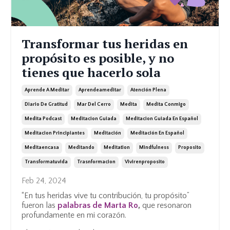
Transformar tus heridas en
propósito es posible, y no
tienes que hacerlo sola
Aprende A Meditar
Aprendeameditar
Atención Plena
Diario De Gratitud
Mar Del Cerro
Medita
Medita Conmigo
Medita Podcast
Meditacion Guiada
Meditacion Guiada En Español
Meditacion Principiantes
Meditación
Meditación En Español
Meditaencasa
Meditando
Meditation
Mindfulness
Proposito
Transformatuvida
Trasnformacion
Vivirenproposito
Feb 24, 2024
“En tus heridas vive tu contribución, tu propósito”
fueron las
palabras de Marta Ro
,
que resonaron
profundamente en mi corazón.