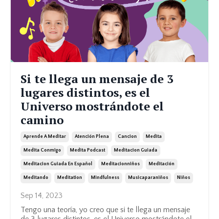
Si te llega un mensaje de 3
lugares distintos, es el
Universo mostrándote el
camino
Aprende A Meditar
Atención Plena
Cancion
Medita
Medita Conmigo
Medita Podcast
Meditacion Guiada
Meditacion Guiada En Español
Meditacionniños
Meditación
Meditando
Meditation
Mindfulness
Musicaparaniños
Niños
Sep 14, 2023
Tengo una teoría, yo creo que si te llega un mensaje