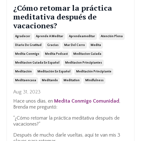
¿Cómo retomar la práctica
meditativa después de
vacaciones?
Agradecer
Aprende A Meditar
Aprendeameditar
Atención Plena
Diario De Gratitud
Gracias
Mar Del Cerro
Medita
Medita Conmigo
Medita Podcast
Meditacion Guiada
Meditacion Guiada En Español
Meditacion Principiantes
Meditación
Meditación En Español
Meditación Principiante
Meditaencasa
Meditando
Meditation
Mindfulness
Aug 31, 2023
Hace unos días, en
Medita Conmigo Comunidad
,
Brenda me preguntó:
"¿Cómo retomar la práctica meditativa después de
vacaciones?"
Después de mucho darle vueltas, aquí te van mis 3
claves para retomar
...