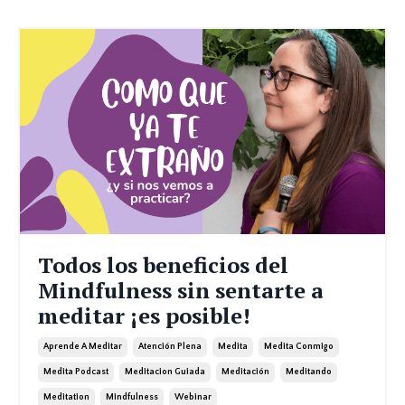
Todos los beneficios del
Mindfulness sin sentarte a
meditar ¡es posible!
Aprende A Meditar
Atención Plena
Medita
Medita Conmigo
Medita Podcast
Meditacion Guiada
Meditación
Meditando
Meditation
Mindfulness
Webinar