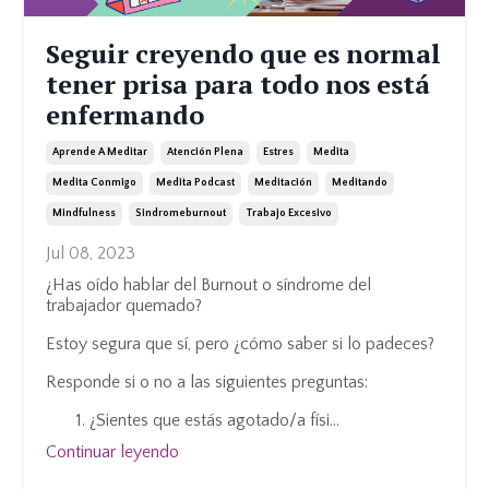
Seguir creyendo que es normal
tener prisa para todo nos está
enfermando
Aprende A Meditar
Atención Plena
Estres
Medita
Medita Conmigo
Medita Podcast
Meditación
Meditando
Mindfulness
Sindromeburnout
Trabajo Excesivo
Jul 08, 2023
¿Has oído hablar del Burnout o síndrome del
trabajador quemado?
Estoy segura que sí, pero ¿cómo saber si lo padeces?
Responde si o no a las siguientes preguntas:
¿Sientes que estás agotado/a físi
...
Continuar leyendo