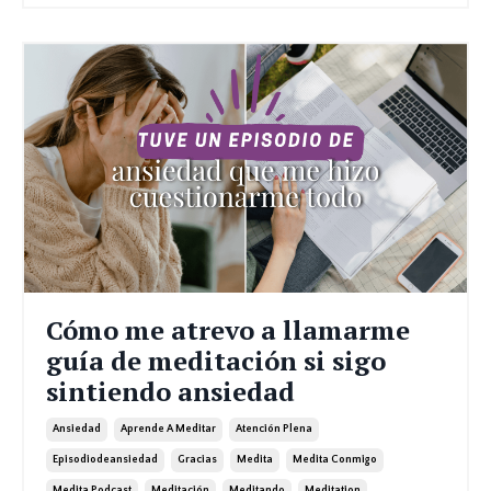
Cómo me atrevo a llamarme
guía de meditación si sigo
sintiendo ansiedad
Ansiedad
Aprende A Meditar
Atención Plena
Episodiodeansiedad
Gracias
Medita
Medita Conmigo
Medita Podcast
Meditación
Meditando
Meditation