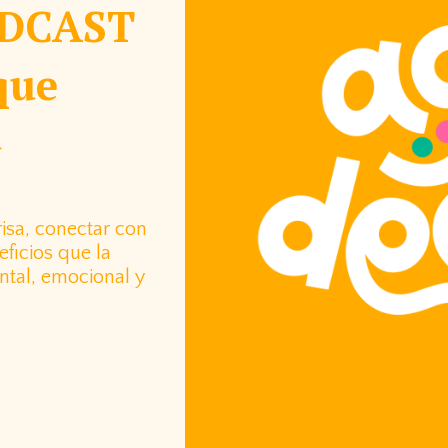
DCAST
que
u
risa, conectar con
eficios que la
ental, emocional y