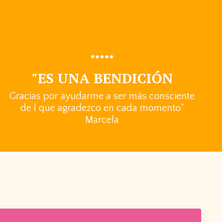
"ES UNA BENDICIÓN
Gracias por ayudarme a ser más consciente
de l que agradezco en cada momento"
Marcela