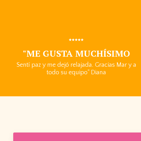
"ME GUSTA MUCHÍSIMO
Sentí paz y me dejó relajada. Gracias Mar y a
todo su equipo" Diana