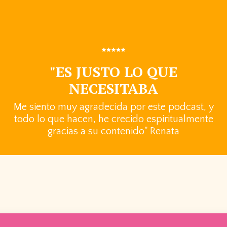
"ES JUSTO LO QUE
NECESITABA
Me siento muy agradecida por este podcast, y
todo lo que hacen, he crecido espiritualmente
gracias a su contenido" Renata