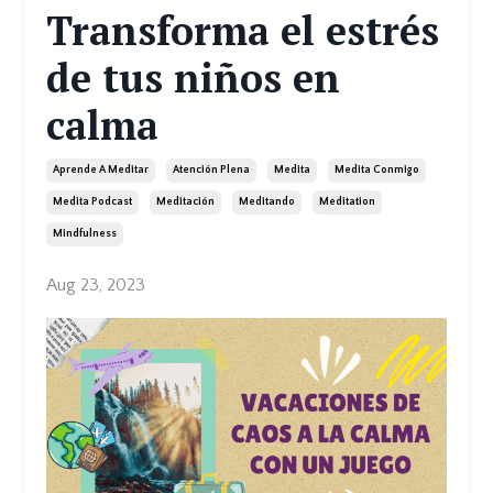
Transforma el estrés
de tus niños en
calma
Aprende A Meditar
Atención Plena
Medita
Medita Conmigo
Medita Podcast
Meditación
Meditando
Meditation
Mindfulness
Aug 23, 2023