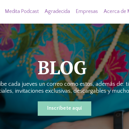
Medita Podcast
Agradecida
Empresas
Acerca de 
BLOG
ecibe cada jueves un correo como estos, además de: t
iales, invitaciones exclusivas, descargables y much
Inscríbete aquí